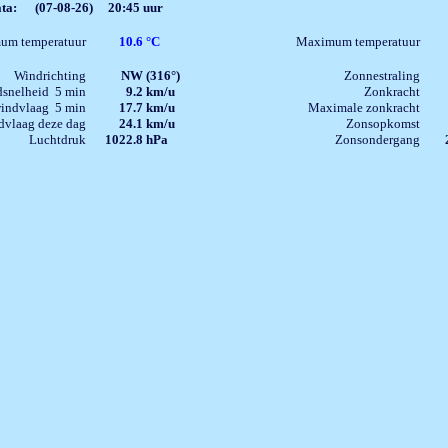
data: (07-08-26) 20:45 uur
um temperatuur
10.6
°C
Maximum temperatuur
Windrichting
NW
(316°)
Zonnestraling
dsnelheid 5 min
9.2
km/u
Zonkracht
indvlaag 5 min
17.7
km/u
Maximale zonkracht
vlaag deze dag
24.1
km/u
Zonsopkomst
Luchtdruk
1022.8
hPa
Zonsondergang