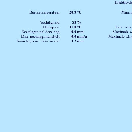
Tijdstip 
Buitentemperatuur
20.9
°C
Minim
Vochtigheid
53
%
Dauwpunt
11.0
°C
Gem. win
Neerslagtotaal deze dag
0.0
mm
Maximale w
Max. neerslagintensiteit
0.0
mm/u
Maximale wind
Neerslagtotaal deze maand
3.2
mm