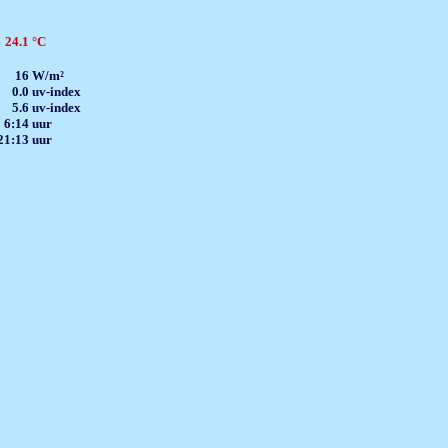
24.1
°C
16
W/m²
0.0
uv-index
5.6
uv-index
6:14
uur
21:13
uur