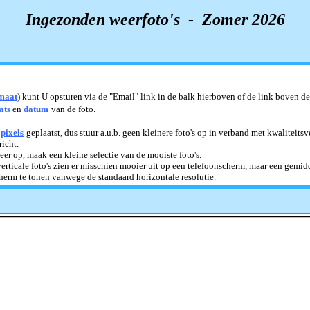
Ingezonden weerfoto's - Zomer 2026
rmaat
) kunt U opsturen via de "Email" link in de balk hierboven of de link boven d
ats
en
datum
van de foto.
pixels
geplaatst, dus stuur a.u.b. geen kleinere foto's op in verband met kwaliteits
icht.
 keer op, maak een kleine selectie van de mooiste foto's.
erticale foto's zien er misschien mooier uit op een telefoonscherm, maar een gemi
herm te tonen vanwege de standaard horizontale resolutie.