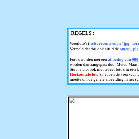
REGELS
:
Weerfoto's (
liefst recente en in "jpg" fo
Vermeld daarbij ook altijd de
auteur
,
pla
Foto's worden met een
afmeting van
900 
worden dan aangepast door Meteo Maastr
Stuur a.u.b. ook niet teveel foto's in één
Horizontale foto's
hebben de voorkeur, v
moeite om de gehele afbeelding in het sc