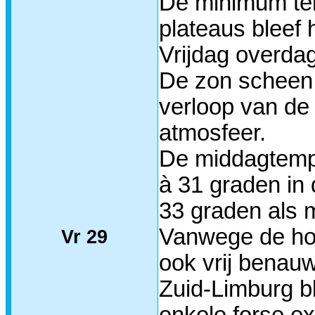
De minimum tem
plateaus bleef 
Vrijdag overda
De zon scheen o
verloop van de
atmosfeer.
De middagtempe
à 31 graden in 
33 graden als
Vanwege de hog
Vr 29
ook vrij benau
Zuid-Limburg b