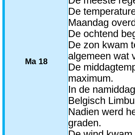
De meeste regen
De temperature
Maandag overda
De ochtend bego
De zon kwam te
algemeen wat vr
Ma 18
De middagtemper
maximum.
In de namiddag 
Belgisch Limbu
Nadien werd he
graden.
De wind kwam v