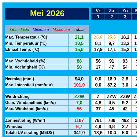
Vr
Za
Zo
Mei 2026
1
2
3
Gemiddeld
-
Minimum
-
Maximum
- Totaal
26,6
25,5
Max. Temperatuur (°C)
21,1
18,2
1
Min. Temperatuur (°C)
10,5
8,1
9,7
13,2
1
Etmaal Temp. (°C)
15,8
17,9
17,1
15,2
1
Max. Vochtigheid (%)
88
56
91
93
Min. Vochtigheid (%)
50
17
47
54
Neerslag (mm.)
94,0
0,0
16,0
2,8
Max. Intensiteit (mm/uur)
101,0
0,0
87,2
3,0
Windrichting
ZZW
Z
ZZW
ZZW
Z
Gem. Windsnelheid (km/u)
7,0
4,8
4,5
9,2
Max. Windstoot (km/u)
56
37
45
42
Zonnestraling (W/m²)
1187
791
788
492
UV-index
6,7
4,9
4,8
2,7
Totale UV-straling (MEDS)
341,0
13,6
10,4
5,0