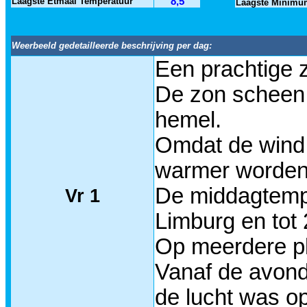
Laagste Etmaal Temperatuur
8,5
Laagste Minimu
Weerbeeld gedetailleerde beschrijving per dag:
Een prachtige z
De zon scheen 
hemel.
Omdat de wind 
warmer worden
De middagtempe
Vr 1
Limburg en tot
Op meerdere pl
Vanaf de avonds
de lucht was o