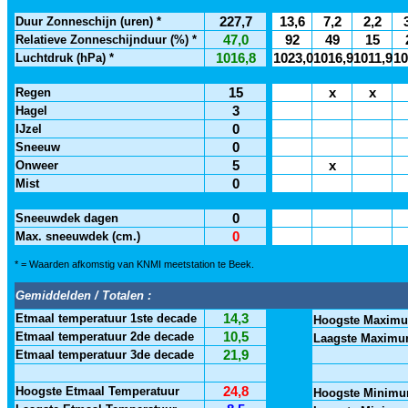
Duur Zonneschijn (uren) *
227,7
13,6
7,2
2,2
Relatieve Zonneschijnduur (%) *
47,0
92
49
15
Luchtdruk (hPa) *
1016,8
1023,0
1016,9
1011,9
10
Regen
15
x
x
Hagel
3
IJzel
0
Sneeuw
0
Onweer
5
x
Mist
0
Sneeuwdek dagen
0
Max. sneeuwdek (cm.)
0
* = Waarden afkomstig van KNMI meetstation te Beek.
Gemiddelden / Totalen :
Etmaal temperatuur 1ste decade
14,3
Hoogste Maximu
Etmaal temperatuur 2de decade
10,5
Laagste Maximu
Etmaal temperatuur 3de decade
21,9
Hoogste Etmaal Temperatuur
24,8
Hoogste Minimu