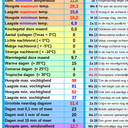
Gem.
minimum
temperatuur
11,8
Di 7
Regenachtig begin van
Hoogste
maximum
temp.
28,3
Wo 8
Tot aan de avond har
Laagste
maximum
temp.
15,6
Do 9
Vroeg in de ochtend 
Hoogste
minimum
temp.
16,2
Vr 10
Zonnige dag, slechts 
Laagste
minimum
temp.
6,9
Za 11
In de nacht poollicht
Koudegetal deze maand
0,0
Zo 12
Opnieuw een mooie da
Aantal ijsdagen (Tmax < 0°C)
0
Ma 13
Afwisselend wolken en
Lichte nachtvorst ( < 0°C)
0
Di 14
Volop zonnige ochten
Matige nachtvorst ( < -5°C)
0
Wo 15
Vroege ochtend nog e
Strenge nachtvorst ( < -10°C)
0
Do 16
In de nacht en 1ste o
Warmtegetal deze maand
9,7
Vr 17
Grijze dag maar tot 
Warme dagen
(> 20°C)
15
Za 18
Grijs en nevelig/mist
Zomerse dagen
(> 25°C)
4
Zo 19
Grijs en nevelig in d
Tropische dagen
(> 30°C)
0
Ma 20
Doorgaans vriendelij
Hoogste max. vochtigheid
98
Di 21
T/m de ochtend nog d
Laagste max. vochtigheid
81
Wo 22
In het begin van de 
Hoogste min. vochtigheid
82
Do 23
Ook een vrij aardige
Laagste min. vochtigheid
37
Vr 24
Overdag en ook tijde
Grootste neerslag dagsom
51,4
Za 25
Grijze en eerst nog d
Dagen met 0,1 mm of meer
23
Zo 26
Brede opklaringen in 
Dagen met 1 mm of meer
20
Ma 27
De meeste opklaringe
Dagen met 10 mm of meer
6
Di 28
Een groot deel van de
Hoogste gem. windsnelheid
12,7
Wo 29
Wisselvallige dag met