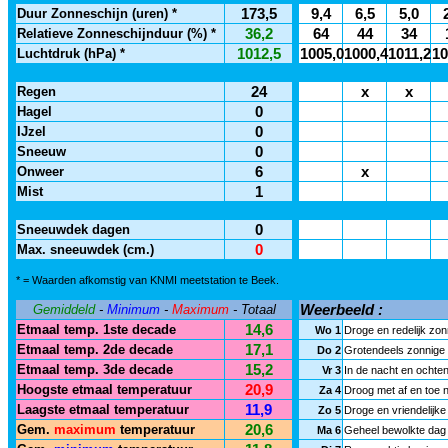
Duur Zonneschijn (uren) *
173,5
9,4
6,5
5,0
Relatieve Zonneschijnduur (%) *
36,2
64
44
34
Luchtdruk (hPa) *
1012,5
1005,0
1000,4
1011,2
10
Regen
24
x
x
Hagel
0
IJzel
0
Sneeuw
0
Onweer
6
x
Mist
1
Sneeuwdek dagen
0
Max. sneeuwdek (cm.)
0
* = Waarden afkomstig van KNMI meetstation te Beek.
Gemiddeld
-
Minimum
-
Maximum
- Totaal
Weerbeeld :
Etmaal temp. 1ste decade
14,6
Wo 1
Droge en redelijk zo
Etmaal temp. 2de decade
17,1
Do 2
Grotendeels zonnige e
Etmaal temp. 3de decade
15,2
Vr 3
In de nacht en ochten
Hoogste etmaal temperatuur
20,9
Za 4
Droog met af en toe n
Laagste etmaal temperatuur
11,9
Zo 5
Droge en vriendelijk
Gem.
maximum
temperatuur
20,6
Ma 6
Geheel bewolkte dag m