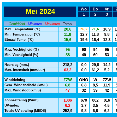
Wo
Do
Vr
Mei 2024
1
2
3
Gemiddeld
-
Minimum
-
Maximum
- Totaal
26,7
21,6
Max. Temperatuur (°C)
20,6
16,9
1
Min. Temperatuur (°C)
11,8
12,7
11,8
9,8
Etmaal Temp. (°C)
15,6
19,6
16,4
12,3
1
Max. Vochtigheid (%)
95
90
94
95
Min. Vochtigheid (%)
58
49
60
53
Neerslag (mm.)
218,2
0,0
29,8
14,2
Max. Intensiteit (mm/uur)
63,2
0,0
61,2
5,2
Windrichting
ZZW
ONO
W
ZZW
Gem. Windsnelheid (km/u)
6,8
6,8
8,5
11,9
Max. Windstoot (km/u)
47
32
39
42
Zonnestraling (W/m²)
1086
670
802
816
UV-index
6,2
3,7
3,5
4,5
Totale UV-straling (MEDS)
252,9
9,8
6,8
6,2