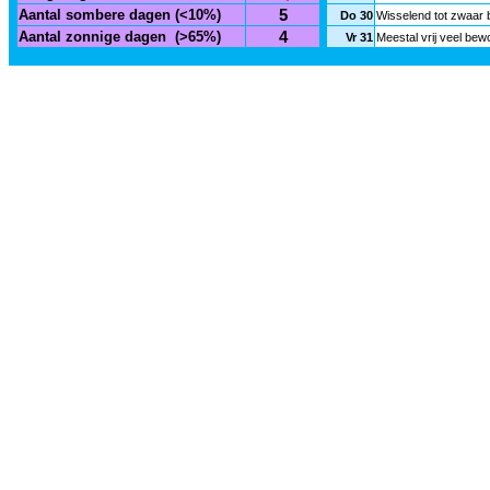
Aantal sombere dagen (<10%)
5
Do 30
Wisselend tot zwaar b
Aantal zonnige dagen
(>65%)
4
Vr 31
Meestal vrij veel be