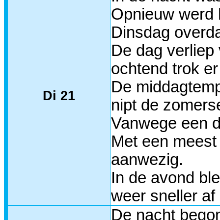
Opnieuw werd h
Dinsdag overda
De dag verliep 
ochtend trok e
De middagtempe
Di 21
nipt de zomers
Vanwege een dr
Met een meest z
aanwezig.
In de avond bl
weer sneller af
De nacht begon 