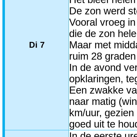
De zon werd st
Vooral vroeg i
die de zon hele
Maar met midda
Di 7
ruim 28 graden 
In de avond ver
opklaringen, t
Een zwakke van
naar matig (win
km/uur, gezien 
goed uit te hou
In de eerste ur