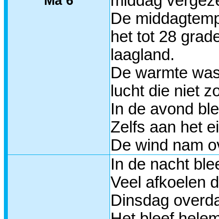
middag vergeze
Ma 6
De middagtemper
het tot 28 grad
laagland.
De warmte was 
lucht die niet 
In de avond ble
Zelfs aan het 
De wind nam ov
In de nacht ble
Veel afkoelen 
Dinsdag overda
Het bleef helem