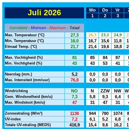
Wo
Do
Vr
Juli 2026
1
2
3
Gemiddeld
-
Minimum
-
Maximum
- Totaal
26,3
23,1
24,9
2
Max. Temperatuur (°C)
27,3
Min. Temperatuur (°C)
16,0
16,7
15,6
11,8
1
Etmaal Temp. (°C)
21,7
21,4
19,6
18,8
2
Max. Vochtigheid (%)
81
85
84
87
Min. Vochtigheid (%)
43
43
53
41
Neerslag (mm.)
5,2
0,0
0,0
0,0
Max. Intensiteit (mm/uur)
76,8
0,0
0,0
0,0
Windrichting
NO
N
ZZW
NW
W
Gem. Windsnelheid (km/u)
7,3
5,8
9,3
6,4
Max. Windstoot (km/u)
47
31
47
31
Zonnestraling (W/m²)
1136
944
780
1074
UV-index
7,2
6,1
5,2
6,8
Totale UV-straling (MEDS)
416,9
15,4
9,6
16,2
1