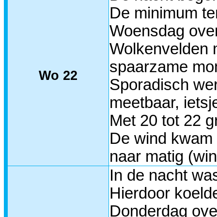
De minimum tem
Woensdag overd
Wolkenvelden m
spaarzame mome
Wo 22
Sporadisch wer
meetbaar, ietsj
Met 20 tot 22 
De wind kwam h
naar matig (win
In de nacht wa
Hierdoor koelde
Donderdag ove