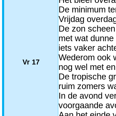
Het bleef overa
De minimum tem
Vrijdag overda
De zon scheen 
met wat dunne 
iets vaker achte
Wederom ook we
Vr 17
nog wel met en
De tropische g
ruim zomers w
In de avond ver
voorgaande avo
Aan het einde 