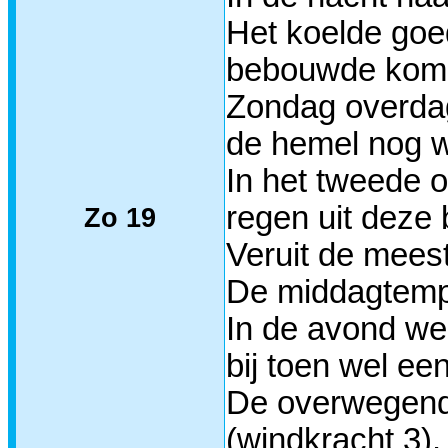
Het koelde goe
bebouwde kom w
Zondag overdag
de hemel nog w
In het tweede o
regen uit deze 
Zo 19
Veruit de meest
De middagtemp
In de avond wer
bij toen wel ee
De overwegend 
(windkracht 3).