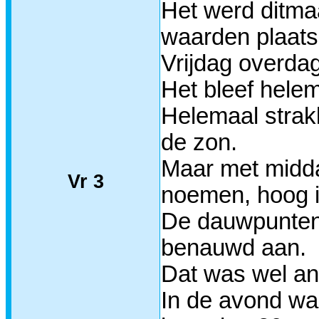
Het werd ditma
waarden plaats
Vrijdag overda
Het bleef helem
Helemaal strak
de zon.
Maar met midda
Vr 3
noemen, hoog i
De dauwpunten 
benauwd aan.
Dat was wel and
In de avond was