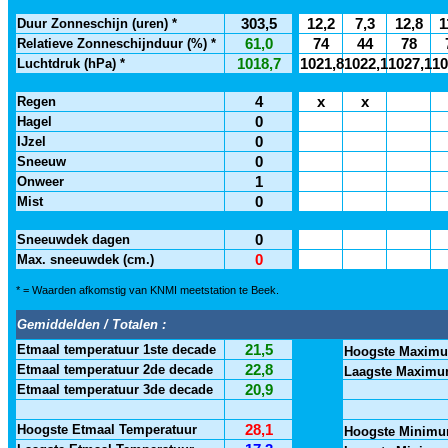
Duur Zonneschijn (uren) *
303,5
12,2
7,3
12,8
1
Relatieve Zonneschijnduur (%) *
61,0
74
44
78
Luchtdruk (hPa) *
1018,7
1021,8
1022,1
1027,1
10
Regen
4
x
x
Hagel
0
IJzel
0
Sneeuw
0
Onweer
1
Mist
0
Sneeuwdek dagen
0
Max. sneeuwdek (cm.)
0
* = Waarden afkomstig van KNMI meetstation te Beek.
Gemiddelden / Totalen :
Etmaal temperatuur 1ste decade
21,5
Hoogste Maximu
Etmaal temperatuur 2de decade
22,8
Laagste Maximu
Etmaal temperatuur 3de decade
20,9
Hoogste Etmaal Temperatuur
28,1
Hoogste Minimu