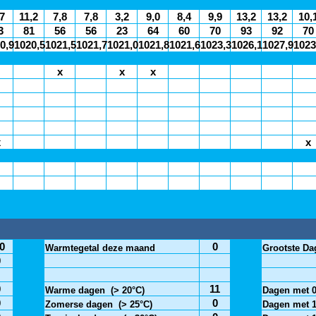
7
11,2
7,8
7,8
3,2
9,0
8,4
9,9
13,2
13,2
10,
3
81
56
56
23
64
60
70
93
92
70
0,9
1020,5
1021,5
1021,7
1021,0
1021,8
1021,6
1023,3
1026,1
1027,9
1023
x
x
x
x
x
0
0
Warmtegetal deze maand
Grootste D
0
0
11
Warme dagen
(> 20°C)
Dagen met 
0
0
Zomerse dagen
(> 25°C)
Dagen met 