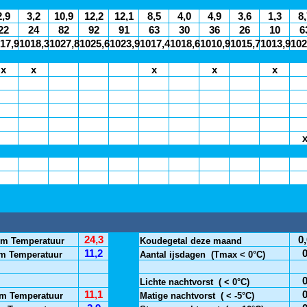
2,9
3,2
10,9
12,2
12,1
8,5
4,0
4,9
3,6
1,3
8,
22
24
82
92
91
63
30
36
26
10
6
17,9
1018,3
1027,8
1025,6
1023,9
1017,4
1018,6
1010,9
1015,7
1013,9
102
x
x
x
x
x
24,3
0,
m Temperatuur
Koudegetal deze maand
11,2
m Temperatuur
Aantal ijsdagen
(Tmax < 0°C)
Lichte nachtvorst
( < 0°C)
11,1
m Temperatuur
Matige nachtvorst
( < -5°C)