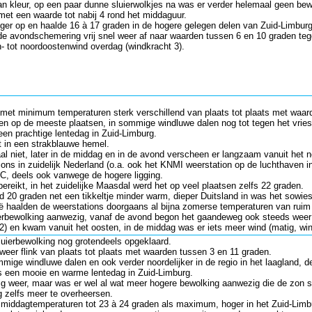
 kleur, op een paar dunne sluierwolkjes na was er verder helemaal geen bew
et een waarde tot nabij 4 rond het middaguur.
er op en haalde 16 à 17 graden in de hogere gelegen delen van Zuid-Limburg,
 de avondschemering vrij snel weer af naar waarden tussen 6 en 10 graden te
- tot noordoostenwind overdag (windkracht 3).
t met minimum temperaturen sterk verschillend van plaats tot plaats met waar
en op de meeste plaatsen, in sommige windluwe dalen nog tot tegen het vries
n prachtige lentedag in Zuid-Limburg.
t in een strakblauwe hemel.
l niet, later in de middag en in de avond verscheen er langzaam vanuit het
tions in zuidelijk Nederland (o.a. ook het KNMI weerstation op de luchthaven
C, deels ook vanwege de hogere ligging.
bereikt, in het zuidelijke Maasdal werd het op veel plaatsen zelfs 22 graden.
d 20 graden net een tikkeltje minder warm, dieper Duitsland in was het sowies
ë haalden de weerstations doorgaans al bijna zomerse temperaturen van ruim 
ierbewolking aanwezig, vanaf de avond begon het gaandeweg ook steeds weer w
) en kwam vanuit het oosten, in de middag was er iets meer wind (matig, wi
uierbewolking nog grotendeels opgeklaard.
er flink van plaats tot plaats met waarden tussen 3 en 11 graden.
mmige windluwe dalen en ook verder noordelijker in de regio in het laagland
 een mooie en warme lentedag in Zuid-Limburg.
nig weer, maar was er wel al wat meer hogere bewolking aanwezig die de zon 
 zelfs meer te overheersen.
middagtemperaturen tot 23 à 24 graden als maximum, hoger in het Zuid-Limbu