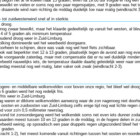
begon het af te koelen naar 15 graden, even na 19.00 uur volgde er nog een 
bewolkt en vielen er soms nog een paar regenspatjes, met 9 graden was het to
 draaiende wind nam richting de middag duidelijk toe naar matig (windkracht 
tot zuidwestenwind snel af in sterkte.
o droog.
og zwaar bewolkt, maar het klaarde gedeeltelijk op vanuit het westen, al bl
e 4 of 5 graden als minimum temperatuur.
oudend droog weer in Zuid-Limburg.
olking domineerde wel het weerbeeld doorgaans.
orheen te schijnen, deze was vaak nog wel heel flets zichtbaar.
ok wat beperkter met 12 à 13 graden, plaatselijk tegen de avond aan nog eve
 de voorgaande zaterdag, maar met compensatie dat er nu wel duidelijk mind
beeld nauwelijks iets, de temperatuur daalde daarbij geleidelijk weer naar om
rdag meestal nog wel matig, later vaker ook zwak (windkracht 2-3).
gere- en middelbare wolkenvelden voor boven onze regio, het bleef wel droo
6 graden werd het nog redelijk fris.
fris weer in Zuid-Limburg.
dag waren er dikkere wolkenvelden aanwezig waar de zon nagenoeg niet door
e oosten en zuidoosten van Zuid-Limburg zelfs enige tijd nog wat lichte regen i
d voor zo'n 0,5 millimeter neerslag.
avond tot zonsondergang werd het wolkendek soms net even iets dunner zodat
waarden meest tussen 10 en 12 graden in de middag, in de hogere delen in zuid
rbeeld weinig, op sporadisch een paar druppels regen uitgezonderd bleef het 
 graden.
racht 1-2), het meest komende vanuit richtingen tussen het oosten en noorden