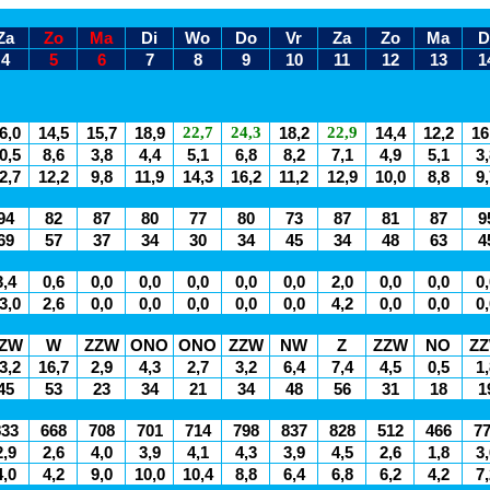
Za
Zo
Ma
Di
Wo
Do
Vr
Za
Zo
Ma
D
4
5
6
7
8
9
10
11
12
13
1
22,7
24,3
22,9
6,0
14,5
15,7
18,9
18,2
14,4
12,2
16
0,5
8,6
3,8
4,4
5,1
6,8
8,2
7,1
4,9
5,1
3,
2,7
12,2
9,8
11,9
14,3
16,2
11,2
12,9
10,0
8,8
9,
94
82
87
80
77
80
73
87
81
87
9
69
57
37
34
30
34
45
34
48
63
4
3,4
0,6
0,0
0,0
0,0
0,0
0,0
2,0
0,0
0,0
0,
3,0
2,6
0,0
0,0
0,0
0,0
0,0
4,2
0,0
0,0
0,
ZW
W
ZZW
ONO
ONO
ZZW
NW
Z
ZZW
NO
Z
3,2
16,7
2,9
4,3
2,7
3,2
6,4
7,4
4,5
0,5
1,
45
53
23
34
21
34
48
56
31
18
1
833
668
708
701
714
798
837
828
512
466
7
2,9
2,6
4,0
3,9
4,1
4,3
3,9
4,5
2,6
1,8
3,
4,0
4,2
9,0
10,0
10,4
8,8
6,4
6,8
6,2
4,2
7,