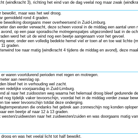
t (windkracht 3), richting het eind van de dag veelal nog maar zwak (windkra
 bewolkt, maar was het wel droog.
r gemiddeld rond 4 graden.
e bewolking doorgaans meer overheersend in Zuid-Limburg.
s beter dan eerder verwacht, deze scheen vooral in de middag een aantal uren 
e avond, op een paar sporadische motregenspatjes uitgezonderd laat in de och
raden werd het uit de wind nog een beetje aangenaam voor het gevoel.
ig weer, onder een volledig bedekte hemel viel er toen af en toe wat lichte (
 11 graden.
tenwind toe naar matig (windkracht 4 tijdens de middag en avond), deze maak
n er waren voortdurend perioden met regen en motregen.
limeter aan neerslag op.
den bleef het in verhouding wel zacht.
en redelijke voorjaarsdag in Zuid-Limburg.
tend al naar het zuidoosten weg waarna het helemaal droog bleef gedurende d
 nog tijdelijk vaker tevoorschijn, voordat het in de middag verder zwaar bew
n toe weer tevoorschijn totdat deze onderging.
dagtemperaturen die ondanks het gebrek aan zonneschijn nog konden oplopen
maar een beetje af naar 12 à 13 graden.
 westen/zuidwesten naar het zuidwesten/zuiden en was doorgaans matig van k
 droog en was het veelal licht tot half bewolkt.