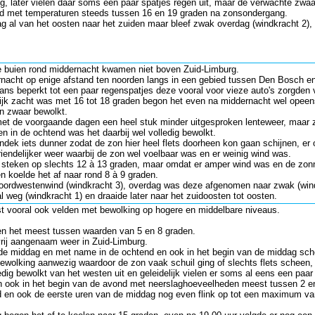
, later vielen daar soms een paar spatjes regen uit, maar de verwachte zwa
nd met temperaturen steeds tussen 16 en 19 graden na zonsondergang.
ag al van het oosten naar het zuiden maar bleef zwak overdag (windkracht 2), 
e buien rond middernacht kwamen niet boven Zuid-Limburg.
nacht op enige afstand ten noorden langs in een gebied tussen Den Bosch e
aans beperkt tot een paar regenspatjes deze vooral voor vieze auto's zorgden 
jk zacht was met 16 tot 18 graden begon het even na middernacht wel opeens s
n zwaar bewolkt.
et de voorgaande dagen een heel stuk minder uitgesproken lenteweer, maar z
n in de ochtend was het daarbij wel volledig bewolkt.
dek iets dunner zodat de zon hier heel flets doorheen kon gaan schijnen, er 
riendelijker weer waarbij de zon wel voelbaar was en er weinig wind was.
steken op slechts 12 à 13 graden, maar omdat er amper wind was en de zonne
n koelde het af naar rond 8 à 9 graden.
noordwestenwind (windkracht 3), overdag was deze afgenomen naar zwak (wind
l weg (windkracht 1) en draaide later naar het zuidoosten tot oosten.
st vooral ook velden met bewolking op hogere en middelbare niveaus.
 het meest tussen waarden van 5 en 8 graden.
rij aangenaam weer in Zuid-Limburg.
 de middag en met name in de ochtend en ook in het begin van de middag sch
bewolking aanwezig waardoor de zon vaak schuil ging of slechts flets scheen,
dig bewolkt van het westen uit en geleidelijk vielen er soms al eens een paar
en ook in het begin van de avond met neerslaghoeveelheden meest tussen 2 en
nd en ook de eerste uren van de middag nog even flink op tot een maximum va