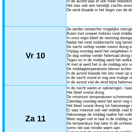
In de avond was er ook meer bewolking
Het was ook een tamelijk zachte avo
De wind draaide in het begin van de d
De eerder verwachte mogelijke stevig
Buien met onweer trokken rond midder
In onze regio bleef de neerslag doorg
Nadat het rond middernacht nog tameli
De nacht verliep verder meest droog e
Vrijdag overdag werd het vergeleken m
Vr 10
De dag verliep verder helemaal droog e
Tegen en in de middag werd het wolken
Al met al werd het in de middag iets v
De middagtemperaturen bleven echter 
In de avond klaarde het iets meer op e
In de nacht stond er nog ene matige 
In de avond viel de wind bijna helemaa
In de nacht waren er opklaringen, naa
Het bleef overal droog.
De minimum temperaturen schommelen
Zaterdag overdag werd het eerst nog v
Het bleef overal droog tot halverwege
Er was meestal ook wel redelijk veel 
Halverwege de middag raakte het volle
Za 11
Meer regen viel er laat in de middag 
De temperatuur liep later in de ochte
soms net wat minder warm aan.