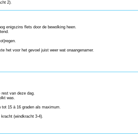
cht 2).
nog enigszins flets door de bewolking heen.
tend.
mot)regen.
te het voor het gevoel juist weer wat onaangenamer.
e rest van deze dag.
olkt was.
 tot 15 à 16 graden als maximum.
racht (windkracht 3-4).