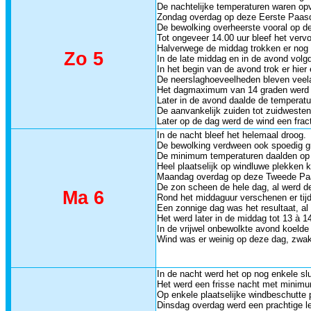
De nachtelijke temperaturen waren opv
Zondag overdag op deze Eerste Paasda
De bewolking overheerste vooral op de
Tot ongeveer 14.00 uur bleef het ver
Halverwege de middag trokken er nog e
Zo 5
In de late middag en in de avond volg
In het begin van de avond trok er hier
De neerslaghoeveelheden bleven veelal
Het dagmaximum van 14 graden werd dus
Later in de avond daalde de temperatu
De aanvankelijk zuiden tot zuidwesten
Later op de dag werd de wind een fract
In de nacht bleef het helemaal droog.
De bewolking verdween ook spoedig g
De minimum temperaturen daalden op 
Heel plaatselijk op windluwe plekken k
Maandag overdag op deze Tweede Paas
De zon scheen de hele dag, al werd de
Ma 6
Rond het middaguur verschenen er tijd
Een zonnige dag was het resultaat, al 
Het werd later in de middag tot 13 à 
In de vrijwel onbewolkte avond koeld
Wind was er weinig op deze dag, zwak 
In de nacht werd het op nog enkele sl
Het werd een frisse nacht met minimu
Op enkele plaatselijke windbeschutte 
Dinsdag overdag werd een prachtige le