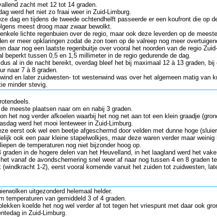
allend zacht met 12 tot 14 graden.
g werd het niet zo fraai weer in Zuid-Limburg.
ze dag en tijdens de tweede ochtendhelft passeerde er een koufront die op d
volgens meest droog maar zwaar bewolkt.
nkele lichte regenbuien over de regio, maar ook deze leverden op de meeste 
den er meer opklaringen zodat de zon toen op de valreep nog meer overtuigen
 en daar nog een laatste regenbuitje over vooral het noorden van de regio Zuid
 beperkt tussen 0,5 en 1,5 millimeter in de regio gedurende de dag.
 al in de nacht bereikt, overdag bleef het bij maximaal 12 à 13 graden, bij d
ur naar 7 à 8 graden.
wind en later zuidwesten- tot westenwind was over het algemeen matig van kra
ie minder stevig.
rotendeels.
de meeste plaatsen naar om en nabij 3 graden.
on het nog verder afkoelen waarbij het nog net aan tot een klein graadje (gro
dag werd het mooi lenteweer in Zuid-Limburg.
ze eerst ook wel een beetje afgeschermd door velden met dunne hoge (sluier)
elijk ook een paar kleine stapelwolkjes, maar deze waren verder maar weinig 
liepen de temperaturen nog niet bijzonder hoog op.
14 graden in de hogere delen van het Heuvelland, in het laagland werd het va
e het vanaf de avondschemering snel weer af naar nog tussen 4 en 8 graden t
(windkracht 1-2), eerst vooral komende vanuit het zuiden tot zuidwesten, la
uierwolken uitgezonderd helemaal helder.
m temperaturen van gemiddeld 3 of 4 graden.
plekken koelde het nog wel verder af tot tegen het vriespunt met daar ook gr
ntedag in Zuid-Limburg.