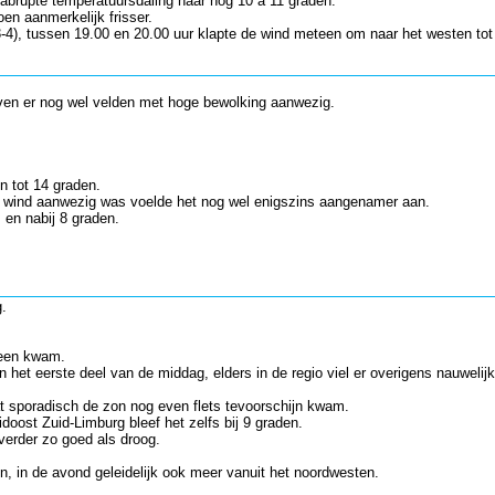
abrupte temperatuursdaling naar nog 10 à 11 graden.
en aanmerkelijk frisser.
3-4), tussen 19.00 en 20.00 uur klapte de wind meteen om naar het westen tot
even er nog wel velden met hoge bewolking aanwezig.
n tot 14 graden.
er wind aanwezig was voelde het nog wel enigszins aangenamer aan.
 en nabij 8 graden.
g.
heen kwam.
n het eerste deel van de middag, elders in de regio viel er overigens nauwelijk
 sporadisch de zon nog even flets tevoorschijn kwam.
oost Zuid-Limburg bleef het zelfs bij 9 graden.
verder zo goed als droog.
, in de avond geleidelijk ook meer vanuit het noordwesten.