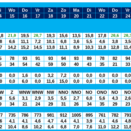
i
Wo
Do
Vr
Za
Zo
Ma
Di
Wo
Do
Vr
4
15
16
17
18
19
20
21
22
23
24
21,0
20,7
20,6
20,
,8
19,5
19,3
15,6
13,5
15,8
17,8
8
6,6
11,1
7,2
10,1
6,8
3,6
5,5
4,6
3,8
3,5
7
14,2
15,2
14,5
13,8
11,1
8,9
10,3
11,8
12,8
11,
5
78
93
91
93
94
93
89
78
82
94
5
34
54
42
59
50
40
43
35
21
33
0
0,0
1,6
0,0
3,2
7,2
0,0
0,0
0,0
0,0
0,0
0
0,0
6,0
0,0
11,6
15,0
0,0
0,0
0,0
0,0
0,0
ZW
Z
WNW
WNW
NW
NNO
NNO
NO
ONO
NO
NO
8
5,6
3,1
2,9
3,5
5,5
2,7
6,0
5,6
4,3
2,6
9
34
21
24
29
31
26
34
35
29
23
77
735
786
773
981
912
1005
895
761
782
79
6
4,1
4,1
4,6
4,7
4,4
4,1
3,9
4,1
4,6
4,8
2
10,4
8,6
10,2
6,4
6,8
7,0
7,6
11,0
12,2
11,