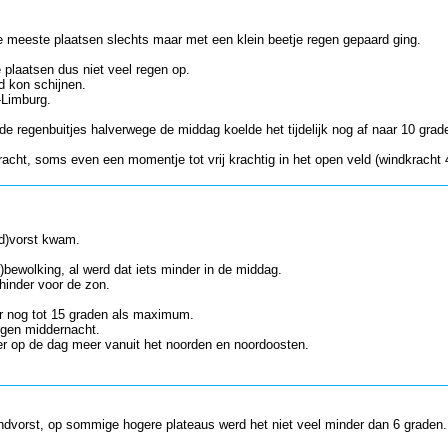
e meeste plaatsen slechts maar met een klein beetje regen gepaard ging.
plaatsen dus niet veel regen op.
d kon schijnen.
-Limburg.
e regenbuitjes halverwege de middag koelde het tijdelijk nog af naar 10 grad
cht, soms even een momentje tot vrij krachtig in het open veld (windkracht 4
nd)vorst kwam.
bewolking, al werd dat iets minder in de middag.
hinder voor de zon.
ker nog tot 15 graden als maximum.
egen middernacht.
ter op de dag meer vanuit het noorden en noordoosten.
ondvorst, op sommige hogere plateaus werd het niet veel minder dan 6 graden.