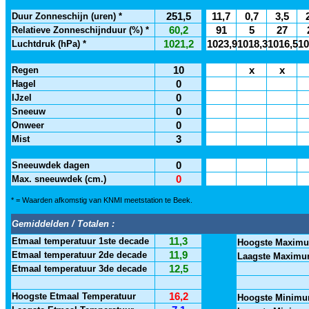
Duur Zonneschijn (uren) *
251,5
11,7
0,7
3,5
Relatieve Zonneschijnduur (%) *
60,2
91
5
27
Luchtdruk (hPa) *
1021,2
1023,9
1018,3
1016,5
10
Regen
10
x
x
Hagel
0
IJzel
0
Sneeuw
0
Onweer
0
Mist
3
Sneeuwdek dagen
0
Max. sneeuwdek (cm.)
0
* = Waarden afkomstig van KNMI meetstation te Beek.
Gemiddelden / Totalen :
Etmaal temperatuur 1ste decade
11,3
Hoogste Maximu
Etmaal temperatuur 2de decade
11,9
Laagste Maximu
Etmaal temperatuur 3de decade
12,5
Hoogste Etmaal Temperatuur
16,2
Hoogste Minimu