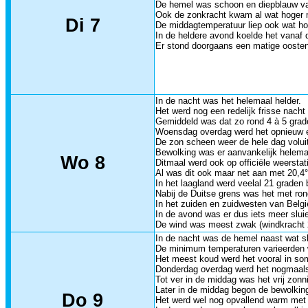
De hemel was schoon en diepblauw van
Ook de zonkracht kwam al wat hoger m
Di 7
De middagtemperatuur liep ook wat hog
In de heldere avond koelde het vanaf
Er stond doorgaans een matige oosten
In de nacht was het helemaal helder.
Het werd nog een redelijk frisse nach
Gemiddeld was dat zo rond 4 à 5 grad
Woensdag overdag werd het opnieuw ee
De zon scheen weer de hele dag volui
Bewolking was er aanvankelijk helemaa
Wo 8
Ditmaal werd ook op officiële weersta
Al was dit ook maar net aan met 20,4°
In het laagland werd veelal 21 graden 
Nabij de Duitse grens was het met ron
In het zuiden en zuidwesten van Belgi
In de avond was er dus iets meer slu
De wind was meest zwak (windkracht 2
In de nacht was de hemel naast wat sl
De minimum temperaturen varieerden we
Het meest koud werd het vooral in so
Donderdag overdag werd het nogmaals
Tot ver in de middag was het vrij zon
Later in de middag begon de bewolking
Do 9
Het werd wel nog opvallend warm met 