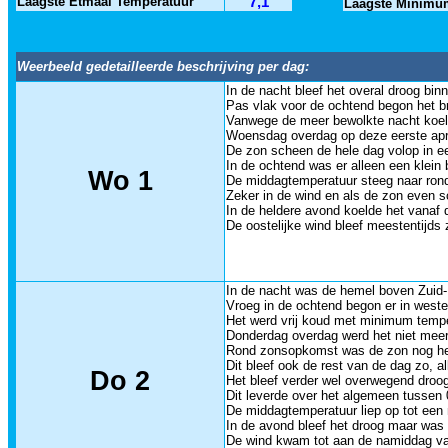
Laagste Etmaal Temperatuur
7,1
Laagste Minimu
Weerbeeld gedetailleerde beschrijving per dag:
In de nacht bleef het overal droog bi
Pas vlak voor de ochtend begon het br
Vanwege de meer bewolkte nacht koelde
Woensdag overdag op deze eerste apri
De zon scheen de hele dag volop in e
In de ochtend was er alleen een klein
Wo 1
De middagtemperatuur steeg naar rond
Zeker in de wind en als de zon even s
In de heldere avond koelde het vanaf
De oostelijke wind bleef meestentijd
In de nacht was de hemel boven Zuid-
Vroeg in de ochtend begon er in westel
Het werd vrij koud met minimum temper
Donderdag overdag werd het niet meer
Rond zonsopkomst was de zon nog heel
Dit bleef ook de rest van de dag zo, a
Do 2
Het bleef verder wel overwegend droog
Dit leverde over het algemeen tussen 0
De middagtemperatuur liep op tot een
In de avond bleef het droog maar was
De wind kwam tot aan de namiddag van