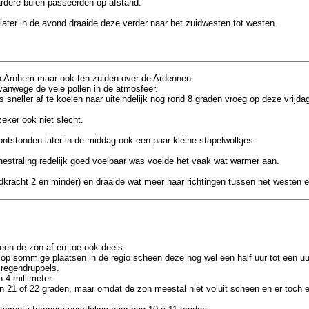
ardere buien passeerden op afstand.
later in de avond draaide deze verder naar het zuidwesten tot westen.
n Arnhem maar ook ten zuiden over de Ardennen.
vanwege de vele pollen in de atmosfeer.
neller af te koelen naar uiteindelijk nog rond 8 graden vroeg op deze vrijda
eker ook niet slecht.
ontstonden later in de middag ook een paar kleine stapelwolkjes.
straling redelijk goed voelbaar was voelde het vaak wat warmer aan.
kracht 2 en minder) en draaide wat meer naar richtingen tussen het westen e
een de zon af en toe ook deels.
 op sommige plaatsen in de regio scheen deze nog wel een half uur tot een u
 regendruppels.
 4 millimeter.
n 21 of 22 graden, maar omdat de zon meestal niet voluit scheen en er toch e