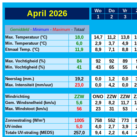
Wo
Do
Vr
April 2026
1
2
3
Gemiddeld
-
Minimum
-
Maximum
- Totaal
Max. Temperatuur (°C)
18,0
14,7
11,2
13,8
1
Min. Temperatuur (°C)
6,0
2,9
3,7
4,9
1
Etmaal Temp. (°C)
11,9
8,9
7,1
8,8
1
Max. Vochtigheid (%)
84
92
92
89
Min. Vochtigheid (%)
41
43
65
55
Neerslag (mm.)
19,2
0,0
1,2
0,0
Max. Intensiteit (mm/uur)
23,0
0,0
4,2
0,0
2
Windrichting
ZZW
ONO
ZZW
ZZW
Z
Gem. Windsnelheid (km/u)
5,6
2,9
8,2
11,7
1
Max. Windstoot (km/u)
56
23
31
53
Zonnestraling (W/m²)
1005
758
552
773
UV-index
5,0
4,0
2,7
3,9
Totale UV-straling (MEDS)
257,0
9,4
2,2
6,4