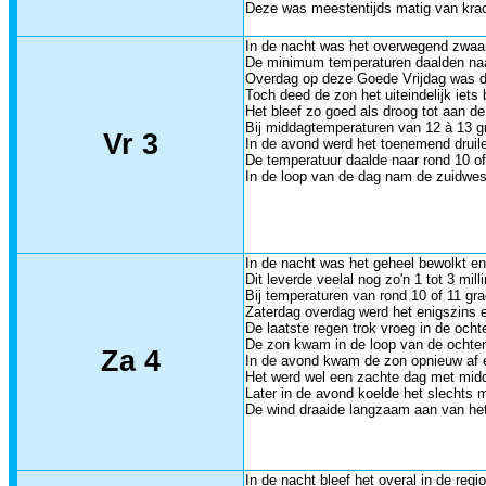
Deze was meestentijds matig van krach
In de nacht was het overwegend zwaar
De minimum temperaturen daalden naa
Overdag op deze Goede Vrijdag was d
Toch deed de zon het uiteindelijk iet
Het bleef zo goed als droog tot aan d
Bij middagtemperaturen van 12 à 13 g
Vr 3
In de avond werd het toenemend druiler
De temperatuur daalde naar rond 10 of
In de loop van de dag nam de zuidwes
In de nacht was het geheel bewolkt e
Dit leverde veelal nog zo'n 1 tot 3 mil
Bij temperaturen van rond 10 of 11 gra
Zaterdag overdag werd het enigszins e
De laatste regen trok vroeg in de och
De zon kwam in de loop van de ochtend
Za 4
In de avond kwam de zon opnieuw af e
Het werd wel een zachte dag met mid
Later in de avond koelde het slechts 
De wind draaide langzaam aan van het
In de nacht bleef het overal in de regio