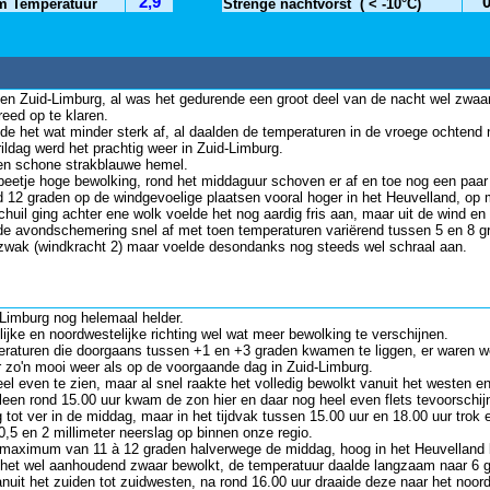
2,9
m Temperatuur
Strenge nachtvorst
( < -10°C)
nnen Zuid-Limburg, al was het gedurende een groot deel van de nacht wel zwaa
eed op te klaren.
 het wat minder sterk af, al daalden de temperaturen in de vroege ochtend n
ldag werd het prachtig weer in Zuid-Limburg.
en schone strakblauwe hemel.
 beetje hoge bewolking, rond het middaguur schoven er af en toe nog een paar 
 12 graden op de windgevoelige plaatsen vooral hoger in het Heuvelland, op 
chuil ging achter ene wolk voelde het nog aardig fris aan, maar uit de wind e
 de avondschemering snel af met toen temperaturen variërend tussen 5 en 8 g
s zwak (windkracht 2) maar voelde desondanks nog steeds wel schraal aan.
Limburg nog helemaal helder.
ijke en noordwestelijke richting wel wat meer bewolking te verschijnen.
aturen die doorgaans tussen +1 en +3 graden kwamen te liggen, er waren wel
 zo'n mooi weer als op de voorgaande dag in Zuid-Limburg.
 even te zien, maar al snel raakte het volledig bewolkt vanuit het westen e
lleen rond 15.00 uur kwam de zon hier en daar nog heel even flets tevoorschij
 tot ver in de middag, maar in het tijdvak tussen 15.00 uur en 18.00 uur tro
,5 en 2 millimeter neerslag op binnen onze regio.
 maximum van 11 à 12 graden halverwege de middag, hoog in het Heuvelland bl
 het wel aanhoudend zwaar bewolkt, de temperatuur daalde langzaam naar 6 
uit het zuiden tot zuidwesten, na rond 16.00 uur draaide deze naar het noor