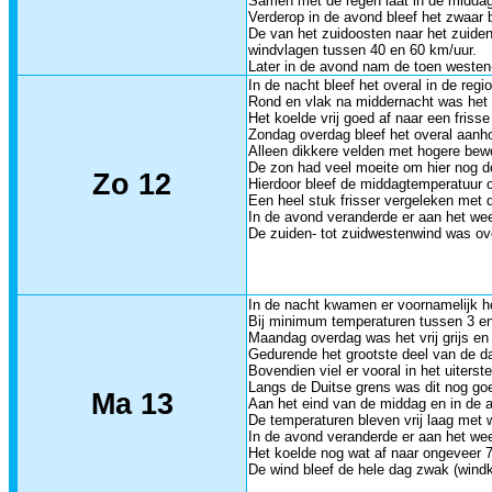
Samen met de regen laat in de middag 
Verderop in de avond bleef het zwaar 
De van het zuidoosten naar het zuiden
windvlagen tussen 40 en 60 km/uur.
Later in de avond nam de toen westen- 
In de nacht bleef het overal in de regi
Rond en vlak na middernacht was het n
Het koelde vrij goed af naar een friss
Zondag overdag bleef het overal aanh
Alleen dikkere velden met hogere bew
De zon had veel moeite om hier nog do
Zo 12
Hierdoor bleef de middagtemperatuur o
Een heel stuk frisser vergeleken met
In de avond veranderde er aan het weer
De zuiden- tot zuidwestenwind was ove
In de nacht kwamen er voornamelijk ho
Bij minimum temperaturen tussen 3 en 
Maandag overdag was het vrij grijs en 
Gedurende het grootste deel van de 
Bovendien viel er vooral in het uiterst
Langs de Duitse grens was dit nog goe
Ma 13
Aan het eind van de middag en in de 
De temperaturen bleven vrij laag met 
In de avond veranderde er aan het wee
Het koelde nog wat af naar ongeveer 7
De wind bleef de hele dag zwak (windk