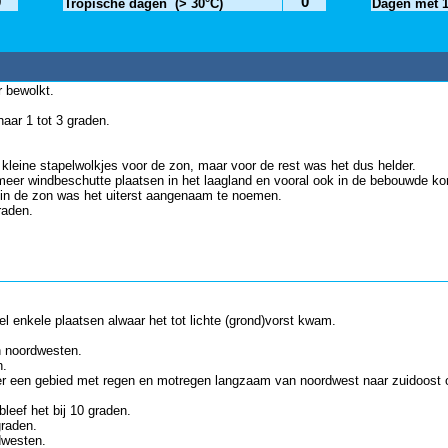
0
0
Tropische dagen
(> 30°C)
Dagen met 
r bewolkt.
aar 1 tot 3 graden.
kleine stapelwolkjes voor de zon, maar voor de rest was het dus helder.
meer windbeschutte plaatsen in het laagland en vooral ook in de bebouwde k
n in de zon was het uiterst aangenaam te noemen.
raden.
 enkele plaatsen alwaar het tot lichte (grond)vorst kwam.
n noordwesten.
n.
k er een gebied met regen en motregen langzaam van noordwest naar zuidoost 
eef het bij 10 graden.
graden.
dwesten.