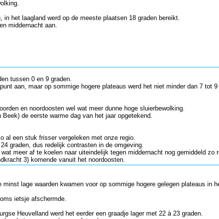
olking.
 in het laagland werd op de meeste plaatsen 18 graden bereikt.
gen middernacht aan.
den tussen 0 en 9 graden.
punt aan, maar op sommige hogere plateaus werd het niet minder dan 7 tot 9
 noorden en noordoosten wel wat meer dunne hoge sluierbewolking.
 in Beek) de eerste warme dag van het jaar opgetekend.
o al een stuk frisser vergeleken met onze regio.
24 graden, dus redelijk contrasten in de omgeving.
at meer af te koelen naar uiteindelijk tegen middernacht nog gemiddeld zo 
ndkracht 3) komende vanuit het noordoosten.
, de minst lage waarden kwamen voor op sommige hogere gelegen plateaus in h
soms ietsje afschermde.
rgse Heuvelland werd het eerder een graadje lager met 22 à 23 graden.